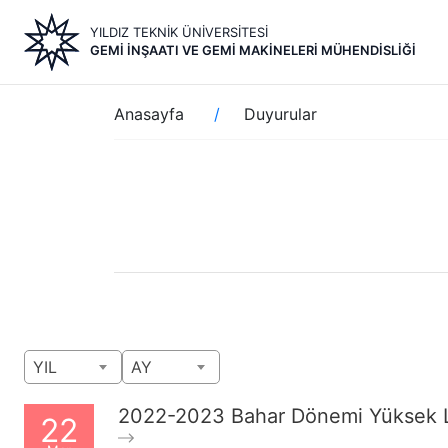
Ana
YILDIZ TEKNİK ÜNİVERSİTESİ
içeriğe
GEMI İNŞAATI VE GEMI MAKINELERI MÜHENDISLIĞI
atla
Sayfa
Anasayfa
Duyurular
yolu
YIL
AY
2022-2023 Bahar Dönemi Yüksek L
22