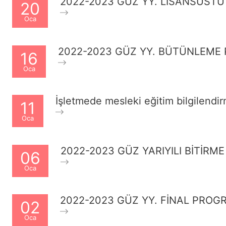
2022-2023 GÜZ YY. LİSANSÜST
20
Oca
2022-2023 GÜZ YY. BÜTÜNLEME
16
Oca
İşletmede mesleki eğitim bilgilend
11
Oca
2022-2023 GÜZ YARIYILI BİTİRME
06
Oca
2022-2023 GÜZ YY. FİNAL PROG
02
Oca