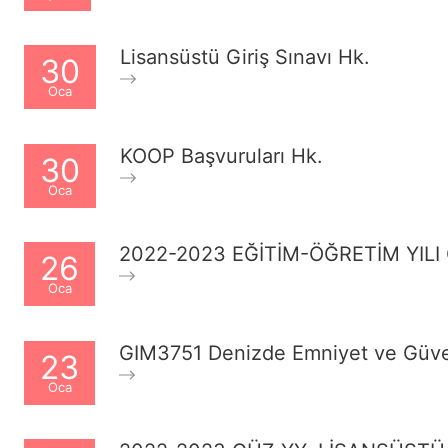
Lisansüstü Giriş Sınavı Hk.
30
Oca
KOOP Başvuruları Hk.
30
Oca
2022-2023 EĞİTİM-ÖĞRETİM YILI
26
Oca
GIM3751 Denizde Emniyet ve Güven
23
Oca