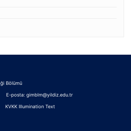
liği Bölümü
8 E-posta: gimblm@yildiz.edu.tr
KVKK Illumination Text