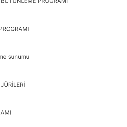
Ü BÜTÜNLEME PROGRAMI
 PROGRAMI
irme sunumu
 JÜRİLERİ
RAMI