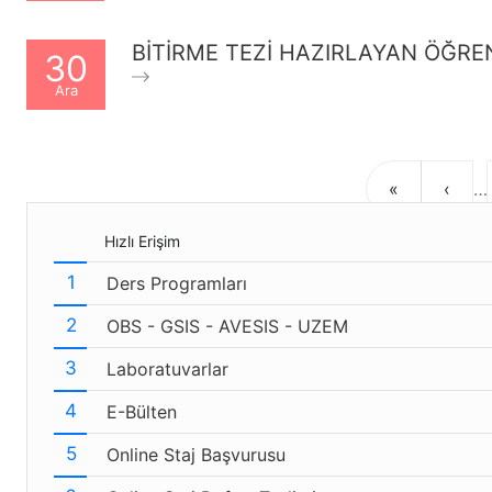
BİTİRME TEZİ HAZIRLAYAN ÖĞREN
30
Ara
Sayfalama
İlk
Öncek
«
‹
…
sayfa
sayfa
Hızlı Erişim
Ders Programları
OBS - GSIS - AVESIS - UZEM
Laboratuvarlar
E-Bülten
Online Staj Başvurusu