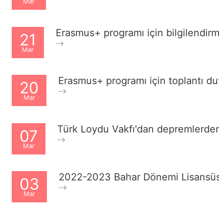
Mar
Erasmus+ programı için bilgilendirm
21
Mar
Erasmus+ programı için toplantı d
20
Mar
Türk Loydu Vakfı'dan depremlerden
07
Mar
2022-2023 Bahar Dönemi Lisansüstü
03
Mar