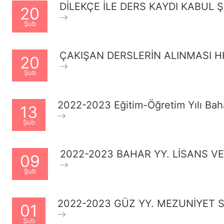
DİLEKÇE İLE DERS KAYDI KABUL 
20
Şub
ÇAKIŞAN DERSLERİN ALINMASI H
20
Şub
2022-2023 Eğitim-Öğretim Yılı Bahar 
13
Şub
2022-2023 BAHAR YY. LİSANS V
09
Şub
2022-2023 GÜZ YY. MEZUNİYET 
01
Şub