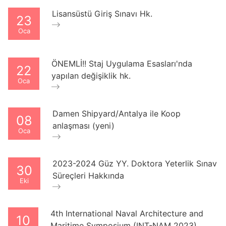
Lisansüstü Giriş Sınavı Hk.
23
Oca
ÖNEMLİ!! Staj Uygulama Esasları'nda
22
yapılan değişiklik hk.
Oca
Damen Shipyard/Antalya ile Koop
08
anlaşması (yeni)
Oca
2023-2024 Güz YY. Doktora Yeterlik Sınav
30
Süreçleri Hakkında
Eki
4th International Naval Architecture and
10
Maritime Symposium (INT-NAM 2023)