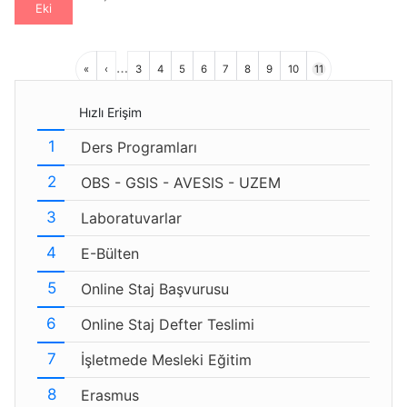
Eki
Sayfalama
…
İlk
Önceki
Sayfa
Sayfa
Sayfa
Sayfa
Sayfa
Sayfa
Sayfa
Sayfa
Sayfa
«
‹
3
4
5
6
7
8
9
10
11
sayfa
sayfa
Hızlı Erişim
Ders Programları
OBS - GSIS - AVESIS - UZEM
Laboratuvarlar
E-Bülten
Online Staj Başvurusu
Online Staj Defter Teslimi
İşletmede Mesleki Eğitim
Erasmus