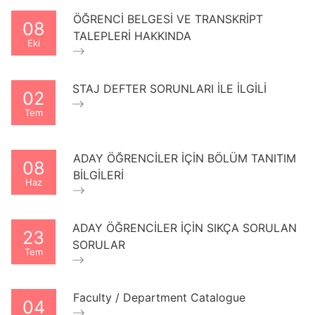
ÖĞRENCİ BELGESİ VE TRANSKRİPT
08
TALEPLERİ HAKKINDA
Eki
STAJ DEFTER SORUNLARI İLE İLGİLİ
02
Tem
ADAY ÖĞRENCİLER İÇİN BÖLÜM TANITIM
08
BİLGİLERİ
Haz
ADAY ÖĞRENCİLER İÇİN SIKÇA SORULAN
23
SORULAR
Tem
Faculty / Department Catalogue
04