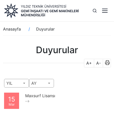
Ana
YILDIZ TEKNİK ÜNİVERSİTESİ
içeriğe
GEMI İNŞAATI VE GEMI MAKINELERI
atla
MÜHENDISLIĞI
Sayfa
Anasayfa
Duyurular
yolu
Duyurular
A+
A-
YIL
AY
Maxsurf Lisansı
15
Mar