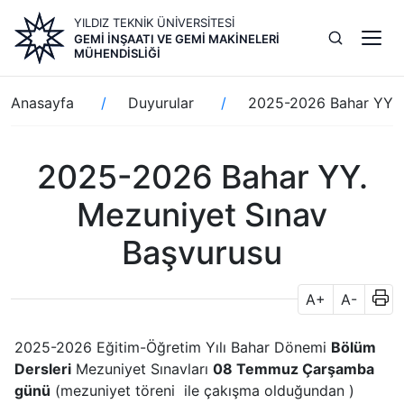
Ana
YILDIZ TEKNİK ÜNİVERSİTESİ
içeriğe
GEMI İNŞAATI VE GEMI MAKINELERI
atla
MÜHENDISLIĞI
Sayfa
Anasayfa
Duyurular
2025-2026 Bahar YY. 
yolu
2025-2026 Bahar YY.
Mezuniyet Sınav
Başvurusu
A+
A-
2025-2026 Eğitim-Öğretim Yılı Bahar Dönemi
Bölüm
Dersleri
Mezuniyet Sınavları
08 Temmuz Çarşamba
günü
(mezuniyet töreni ile çakışma olduğundan )