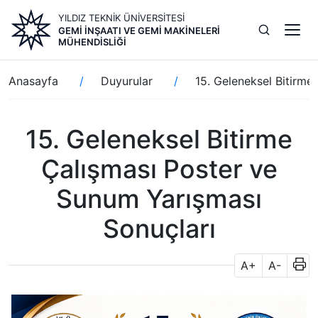
Ana
YILDIZ TEKNİK ÜNİVERSİTESİ
içeriğe
GEMI İNŞAATI VE GEMI MAKINELERI
atla
MÜHENDISLIĞI
Sayfa
Anasayfa
Duyurular
15. Geleneksel Bitirme
yolu
15. Geleneksel Bitirme
Çalışması Poster ve
Sunum Yarışması
Sonuçları
A+
A-