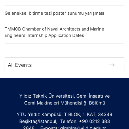
Geleneksel bitirme tezi poster sunumu yarışması
TMMOB Chamber of Naval Architects and Marine
Engineers Internship Application Dates
All Events
Yıldız Teknik Üniversitesi, Gemi İnşaatı ve
Gemi Makineleri Mühendisliği Bölümü
YTÜ Yıldız Kampüsü, T BLOK, 1. KAT, 34349
Beşiktaş/İstanbul, Telefon: +90 0212 383
2848 E-posta: gimblm@yildiz.edu.tr