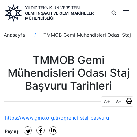
Ana
YILDIZ TEKNİK ÜNİVERSİTESİ
içeriğe
GEMI İNŞAATI VE GEMI MAKINELERI
atla
MÜHENDISLIĞI
Sayfa
Anasayfa
TMMOB Gemi Mühendisleri Odası Staj Baş
yolu
TMMOB Gemi
Mühendisleri Odası Staj
Başvuru Tarihleri
A+
A-
https://www.gmo.org.tr/ogrenci-staj-basvuru
Paylaş